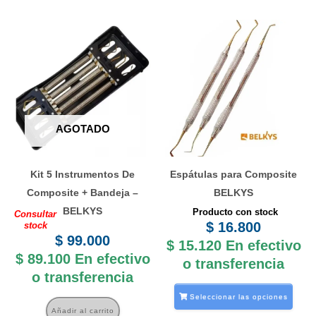
Este
prod
tiene
múlti
varia
Las
AGOTADO
opci
se
Kit 5 Instrumentos De
Espátulas para Composite
pued
Composite + Bandeja –
BELKYS
elegi
BELKYS
Producto con stock
Consultar
en
$
16.800
stock
la
$
99.000
$
15.120
En efectivo
$
89.100
En efectivo
pági
o transferencia
o transferencia
de
prod
Seleccionar las opciones
Añadir al carrito