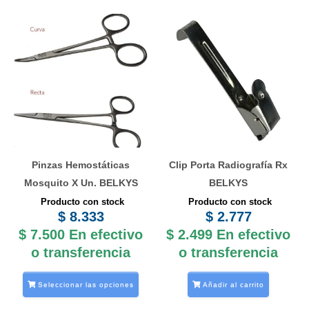
Este
producto
tiene
múltiples
variantes.
Las
opciones
se
Pinzas Hemostáticas
Clip Porta Radiografía Rx
pueden
Mosquito X Un. BELKYS
BELKYS
elegir
Producto con stock
Producto con stock
en
$
8.333
$
2.777
la
$
7.500
En efectivo
$
2.499
En efectivo
página
o transferencia
o transferencia
de
producto
Seleccionar las opciones
Añadir al carrito