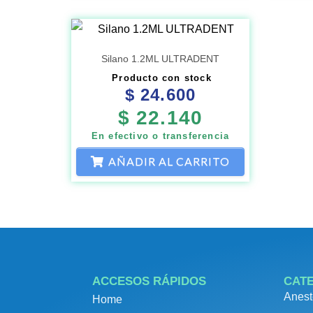
Silano 1.2ML ULTRADENT
Producto con stock
$
24.600
$
22.140
En efectivo o transferencia
AÑADIR AL CARRITO
ACCESOS RÁPIDOS
CAT
Anest
Home