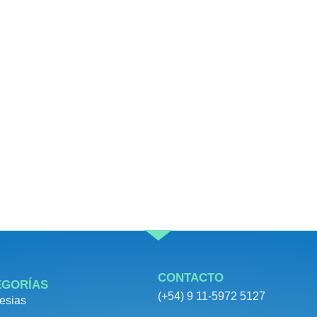
CONTACTO
EGORÍAS
(+54) 9 11-5972 5127
esias