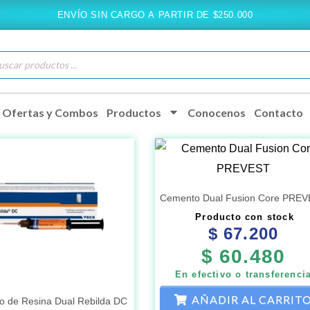
ENVÍO SIN CARGO A PARTIR DE $250.000
queda
ductos
Ofertas y Combos
Productos
Conocenos
Contacto
Cemento Dual Fusion Core PRE
Producto con stock
$
67.200
$
60.480
En efectivo o transferenci
AÑADIR AL CARRIT
 de Resina Dual Rebilda DC