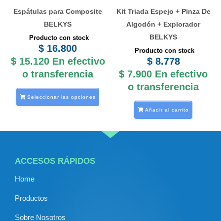
se
Espátulas para Composite
Kit Triada Espejo + Pinza De
pueden
BELKYS
Algodón + Explorador
elegir
BELKYS
Producto con stock
en
$
16.800
Producto con stock
la
$
15.120
En efectivo
$
8.778
página
o transferencia
$
7.900
En efectivo
de
o transferencia
producto
Seleccionar las opciones
Añadir al carrito
ACCESOS RÁPIDOS
Home
Productos
Sobre Nosotros