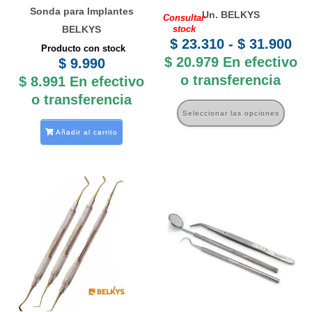
puede
Sonda para Implantes
Un. BELKYS
Consultar
elegir
BELKYS
stock
en
$
23.310
-
$
31.900
Producto con stock
la
$
20.979
En efectivo
$
9.990
o transferencia
págin
$
8.991
En efectivo
de
o transferencia
Seleccionar las opciones
produ
Añadir al carrito
Este
producto
tiene
múltiples
variantes.
Las
opciones