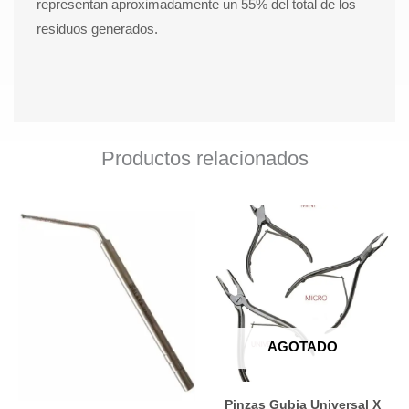
representan aproximadamente un 55% del total de los
residuos generados.
Productos relacionados
Ra
Este
de
produ
pre
tiene
de
múltip
$ 2
varian
ha
Las
AGOTADO
$ 3
opcio
se
Pinzas Gubia Universal X