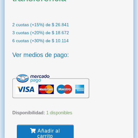
2 cuotas (+15%) de
$
26.841
3 cuotas (+20%) de
$
18.672
6 cuotas (+30%) de
$
10.114
Ver medios de pago:
kit
Disponibilidad:
1 disponibles
X6
Cubetas
Añadir al
Lisas
carrito