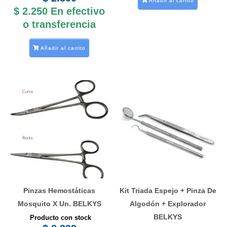
Añadir al carrito
$
2.250
En efectivo
o transferencia
Añadir al carrito
Este
producto
tiene
múltiples
variantes.
Las
opciones
se
Pinzas Hemostáticas
Kit Triada Espejo + Pinza De
pueden
Mosquito X Un. BELKYS
Algodón + Explorador
elegir
BELKYS
Producto con stock
en