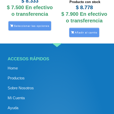
$
8.333
Producto con stock
la
$
7.500
En efectivo
$
8.778
página
o transferencia
$
7.900
En efectivo
de
o transferencia
producto
Seleccionar las opciones
Añadir al carrito
ACCESOS RÁPIDOS
Home
Productos
Sobre Nosotros
Mi Cuenta
Ayuda