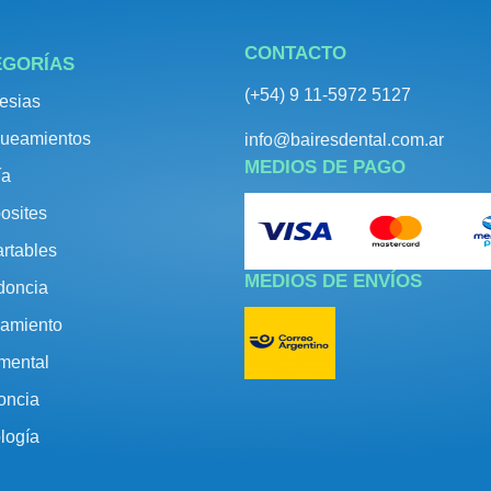
CONTACTO
EGORÍAS
(+54) 9 11-5972 5127
esias
ueamientos
info@bairesdental.com.ar
MEDIOS DE PAGO
ía
osites
rtables
MEDIOS DE ENVÍOS
doncia
amiento
umental
oncia
logía