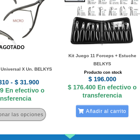
desde
múltiples
$ 23.310
variantes.
hasta
Las
$ 31.900
opciones
se
AGOTADO
pueden
Kit Juego 11 Forceps + Estuche
elegir
BELKYS
 Universal X Un. BELKYS
en
Producto con stock
$
196.000
la
310
-
$
31.900
$
176.400
En efectivo o
página
9
En efectivo o
transferencia
ansferencia
de
producto
Añadir al carrito
onar las opciones