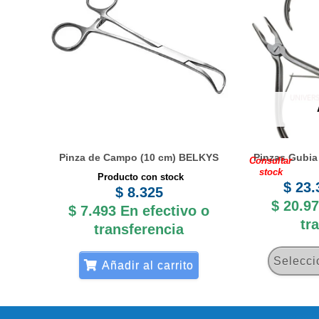
Pinza de Campo (10 cm) BELKYS
Pinzas Gubia
Consultar
stock
Producto con stock
$
23.
$
8.325
$
20.97
$
7.493
En efectivo o
tr
transferencia
Selecci
Añadir al carrito