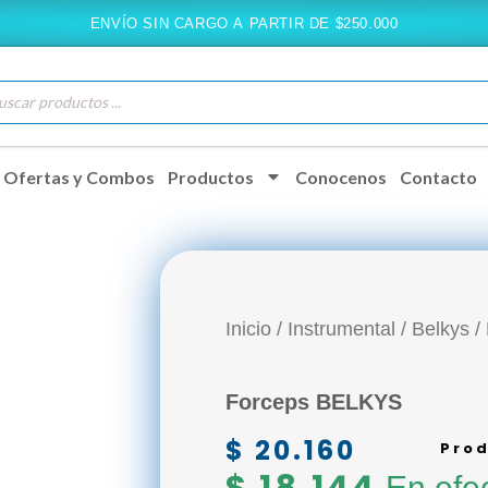
ENVÍO SIN CARGO A PARTIR DE $250.000
queda
ductos
Ofertas y Combos
Productos
Conocenos
Contacto
Inicio
/
Instrumental
/
Belkys
/
Forceps BELKYS
$
20.160
Prod
En efec