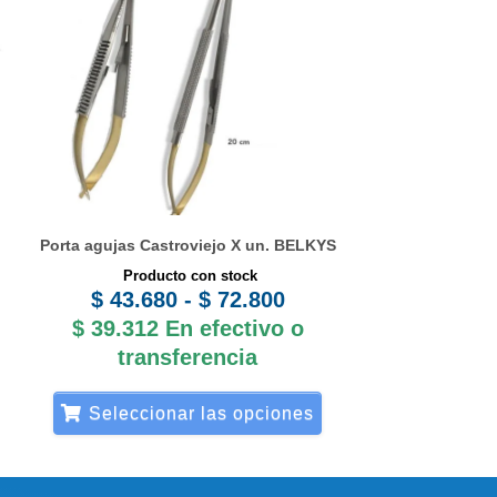
desde
múltiples
$ 43.680
variantes.
hasta
Las
$ 72.800
opciones
se
pueden
elegir
Porta agujas Castroviejo X un. BELKYS
en
Producto con stock
la
$
43.680
-
$
72.800
página
$
39.312
En efectivo o
de
transferencia
producto
Seleccionar las opciones