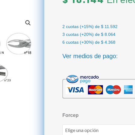
$
18.144
2 cuotas (+15%) de
$
11.592
3 cuotas (+20%) de
$
8.064
6 cuotas (+30%) de
$
4.368
Ver medios de pago:
Forceps
Forcep
BELKYS
cantidad