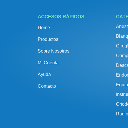
ACCESOS RÁPIDOS
CAT
Anest
Home
Blanq
Productos
Cirug
Sobre Nosotros
Comp
Mi Cuenta
Desca
Ayuda
Endo
Equip
Contacto
Instr
Ortod
Radio