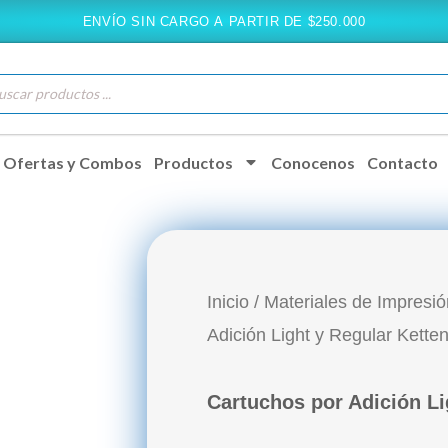
ENVÍO SIN CARGO A PARTIR DE $250.000
queda
ductos
Ofertas y Combos
Productos
Conocenos
Contacto
Inicio
/
Materiales de Impresió
Adición Light y Regular Kett
Cartuchos por Adición L