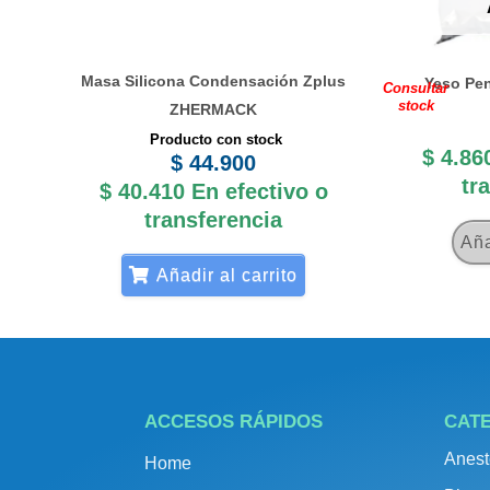
Masa Silicona Condensación Zplus
Yeso Pen
Consultar
stock
ZHERMACK
Producto con stock
$
4.86
$
44.900
tr
$
40.410
En efectivo o
transferencia
Aña
Añadir al carrito
ACCESOS RÁPIDOS
CAT
Anest
Home