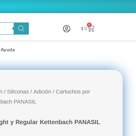
0
Carrito
$
0
Ayuda
n
/
Siliconas
/
Adición
/ Cartuchos por
enbach PANASIL
ight y Regular Kettenbach PANASIL