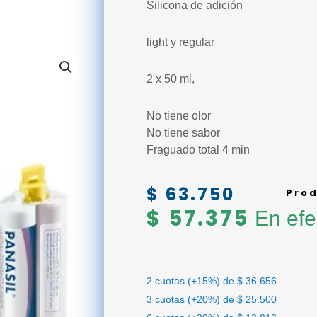
Silicona de adición
light y regular
2 x 50 ml,
No tiene olor
No tiene sabor
Fraguado total 4 min
$
63.750
Prod
$
57.375
En efe
2 cuotas (+15%) de
$
36.656
3 cuotas (+20%) de
$
25.500