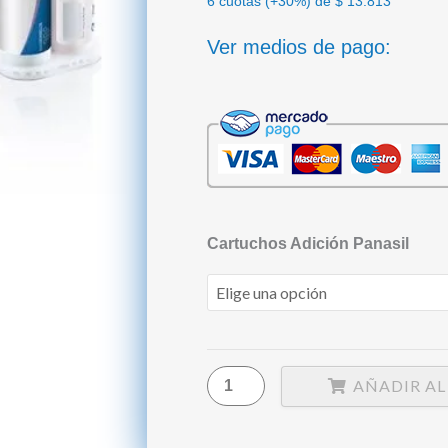
6 cuotas (+30%) de
$
13.813
Ver medios de pago:
Cartuchos
Cartuchos Adición Panasil
por
Adición
Light
y
Regular
AÑADIR AL
Kettenbach
PANASIL