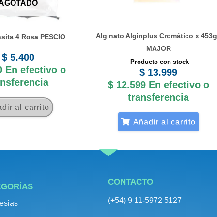
AGOTADO
Alginato Alginplus Cromático x 453g
sita 4 Rosa PESCIO
MAJOR
$
5.400
Producto con stock
0
En efectivo o
$
13.999
ansferencia
$
12.599
En efectivo o
transferencia
dir al carrito
Añadir al carrito
CONTACTO
EGORÍAS
(+54) 9 11-5972 5127
esias