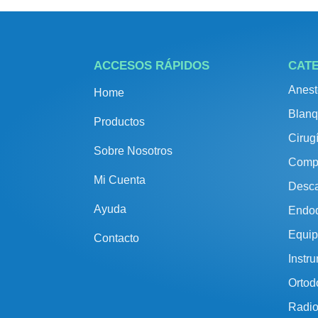
ACCESOS RÁPIDOS
CAT
Anest
Home
Blanq
Productos
Cirug
Sobre Nosotros
Comp
Mi Cuenta
Desca
Ayuda
Endo
Equip
Contacto
Instr
Ortod
Radio