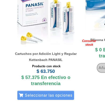
múltiples
variantes.
Las
opciones
se
Silicona
pueden
Consultar
stock
elegir
$
0
en
Cartuchos por Adición Light y Regular
tr
Kettenbach PANASIL
la
Producto con stock
página
Aña
$
63.750
de
$
57.375
En efectivo o
producto
transferencia
Seleccionar las opciones