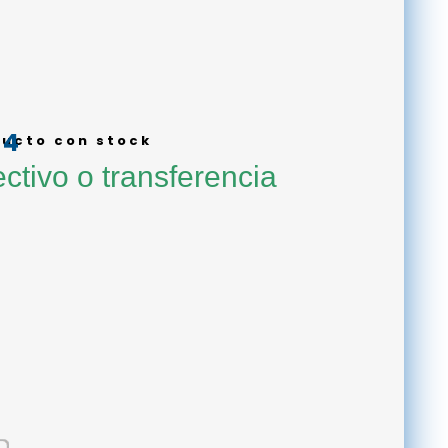
44
62.900.
ucto con stock
El precio actual es: $ 55.444.
ctivo o transferencia