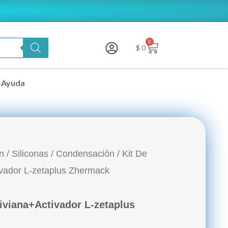
0
Carrito
$
0
Ayuda
n
/
Siliconas
/
Condensación
/ Kit De
vador L-zetaplus Zhermack
iviana+Activador L-zetaplus