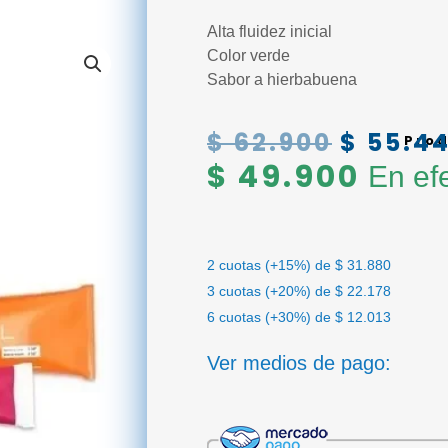
Alta fluidez inicial
Color verde
Sabor a hierbabuena
$
62.900
$
55.4
El precio original era: $ 
Prod
$
49.900
En efe
2 cuotas (+15%) de
$
31.880
3 cuotas (+20%) de
$
22.178
6 cuotas (+30%) de
$
12.013
Ver medios de pago: