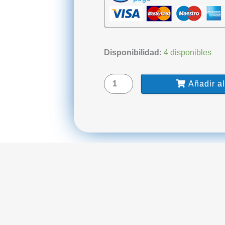
Kit
Disponibilidad:
4 disponibles
De
Silicona
Añadir al
Pesada+Liviana+Activador
L-
zetaplus
Zhermack
cantidad