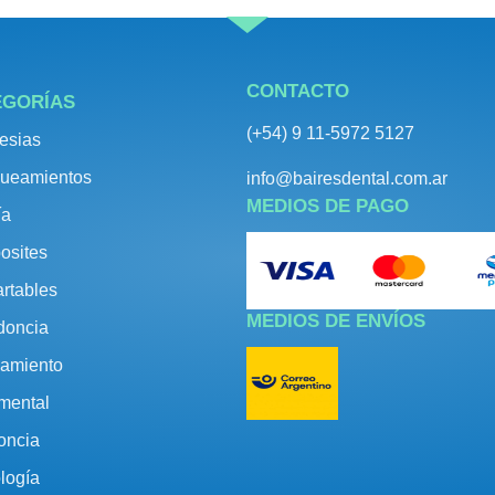
CONTACTO
EGORÍAS
(+54) 9 11-5972 5127
esias
ueamientos
info@bairesdental.com.ar
MEDIOS DE PAGO
ía
osites
rtables
MEDIOS DE ENVÍOS
doncia
amiento
umental
oncia
logía