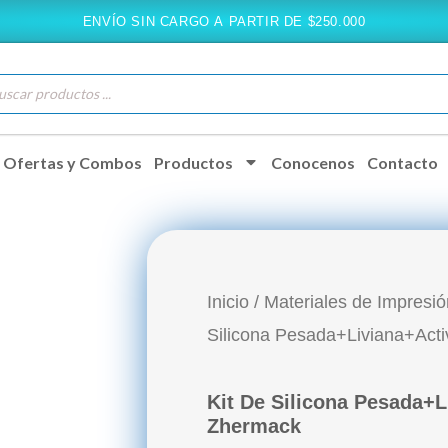
ENVÍO SIN CARGO A PARTIR DE $250.000
queda
ductos
Ofertas y Combos
Productos
Conocenos
Contacto
Inicio
/
Materiales de Impresió
Silicona Pesada+Liviana+Acti
Kit De Silicona Pesada+L
Zhermack