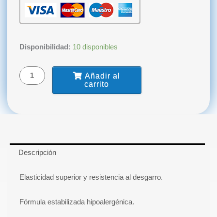
Alginato
Disponibilidad:
10 disponibles
Alginmax
Cromático
Añadir al
x
carrito
453gr.
MAJOR
cantidad
Descripción
Elasticidad superior y resistencia al desgarro.
Fórmula estabilizada hipoalergénica.