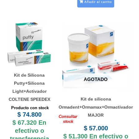
Añadir al carrito
Kit de Silicona
AGOTADO
Putty+Silicona
Light+Activador
Kit de silicona
COLTENE SPEEDEX
Ormadent+Ormamax+Ormactivador
Producto con stock
$
74.800
MAJOR
Consultar
$
67.320
En
stock
$
57.000
efectivo o
$
51.300
En efectivo o
transferencia