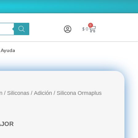
0
Carrito
$
0
Ayuda
n
/
Siliconas
/
Adición
/ Silicona Ormaplus
MAJOR