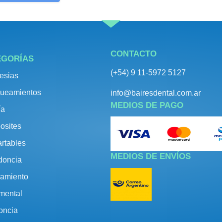
CONTACTO
EGORÍAS
(+54) 9 11-5972 5127
esias
ueamientos
info@bairesdental.com.ar
MEDIOS DE PAGO
ía
osites
rtables
MEDIOS DE ENVÍOS
doncia
amiento
umental
oncia