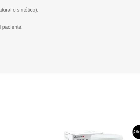
ural o sintético).
 paciente.
El
El
¡Ofe
precio
prec