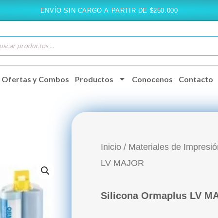
ENVÍO SIN CARGO A PARTIR DE $250.000
queda
ductos
Ofertas y Combos
Productos
Conocenos
Contacto
Inicio
/
Materiales de Impresió
LV MAJOR
Silicona Ormaplus LV 