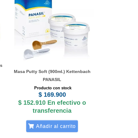
al
.444.
us
Masa Putty Soft (900ml.) Kettenbach
PANASIL
Producto con stock
$
169.900
$
152.910
En efectivo o
transferencia
Añadir al carrito