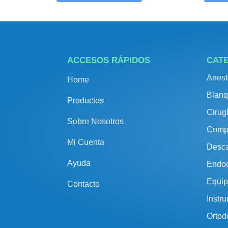
ACCESOS RÁPIDOS
CAT
Anest
Home
Blanq
Productos
Cirug
Sobre Nosotros
Comp
Mi Cuenta
Desca
Ayuda
Endo
Equip
Contacto
Instr
Ortod