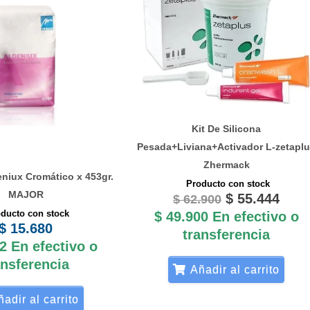
original
actu
era:
es:
$ 62.900.
$ 55
Kit De Silicona
Pesada+Liviana+Activador L-zetapl
Zhermack
eniux Cromático x 453gr.
Producto con stock
MAJOR
$
55.444
$
62.900
ducto con stock
$
49.900
En efectivo o
$
15.680
transferencia
2
En efectivo o
ansferencia
Añadir al carrito
adir al carrito