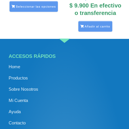
la
$
9.900
En efectivo
Seleccionar las opciones
página
o transferencia
de
producto
Añadir al carrito
ACCESOS RÁPIDOS
Home
Productos
Sobre Nosotros
Mi Cuenta
Ayuda
Contacto