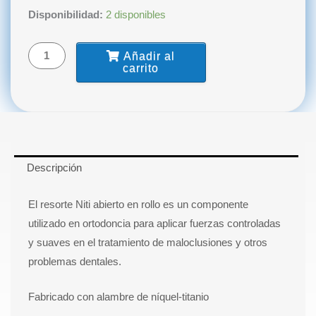
Resorte
Disponibilidad:
2 disponibles
de
Niti
Añadir al
Abierto
carrito
en
Rollo
FDA
cantidad
Descripción
El resorte Niti abierto en rollo es un componente
utilizado en ortodoncia para aplicar fuerzas controladas
y suaves en el tratamiento de maloclusiones y otros
problemas dentales.
Fabricado con alambre de níquel-titanio