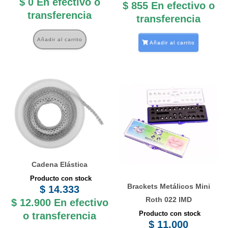
$
0
En efectivo o
$
855
En efectivo o
transferencia
transferencia
Añadir al carrito
Añadir al carrito
Este
producto
tiene
múltiples
variantes.
Las
opciones
Cadena Elástica
se
Producto con stock
Brackets Metálicos Mini
$
14.333
pueden
Roth 022 IMD
$
12.900
En efectivo
elegir
Producto con stock
o transferencia
en
$
11.000