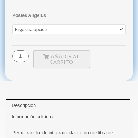
Postes
Postes Angelus
X5Un.
(Sin
Fresas)
ANGELUS
cantidad
AÑADIR AL
CARRITO
Descripción
Información adicional
Perno translúcido intrarradicular cónico de fibra de