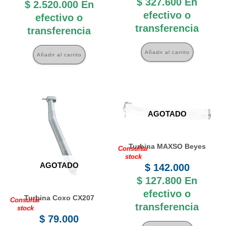
$
327.600
En
$
2.520.000
En
efectivo o
efectivo o
transferencia
transferencia
Añadir al carrito
Añadir al carrito
AGOTADO
Turbina MAXSO Beyes
Consultar
stock
AGOTADO
$
142.000
$
127.800
En
efectivo o
Turbina Coxo CX207
Consultar
transferencia
stock
$
79.000