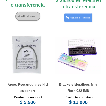
$
35.200
En efectivo
o transferencia
o transferencia
Añadir al carrito
Añadir al carrito
Este
producto
tiene
múltiples
variantes.
Las
opciones
se
Arcos Rectangulares Niti
Brackets Metálicos Mini
pueden
superiorr
Roth 022 IMD
elegir
Producto con stock
Producto con stock
en
$
3.900
$
11.000
la