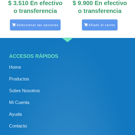
$
3.510
En efectivo
$
9.900
En efectivo
página
o transferencia
o transferencia
de
producto
Seleccionar las opciones
Añadir al carrito
ACCESOS RÁPIDOS
Home
Productos
Sobre Nosotros
Mi Cuenta
Ayuda
Contacto