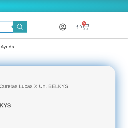
0
Carrito
$
0
Ayuda
 Curetas Lucas X Un. BELKYS
LKYS