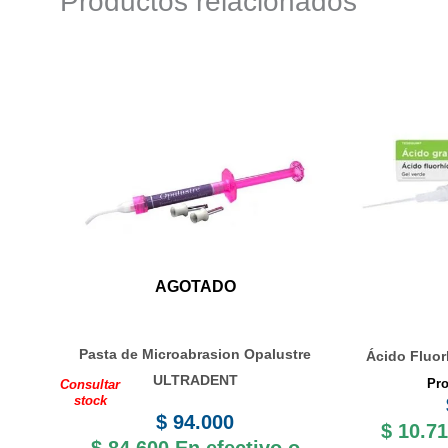
Productos relacionados
AGOTADO
Pasta de Microabrasion Opalustre
Ácido Fluo
ULTRADENT
Pro
Consultar
stock
$
94.000
$
10.71
$
84.600
En efectivo o