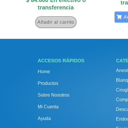
tr
transferencia
Añ
Añadir al carrito
ACCESOS RÁPIDOS
CAT
Anest
Home
Blanq
Productos
Cirug
Sobre Nosotros
Comp
Mi Cuenta
Desca
Ayuda
Endo