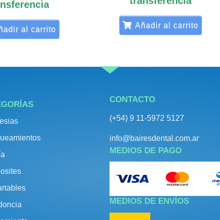
transferencia
ansferencia
Añadir al carrito
adir al carrito
CONTACTO
EGORÍAS
(+54) 9 11-5972 5127
esias
ueamientos
info@bairesdental.com.ar
MEDIOS DE PAGO
ía
osites
rtables
MEDIOS DE ENVÍOS
doncia