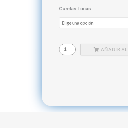
Curetas
Curetas Lucas
Lucas
X
Un.
BELKYS
cantidad
AÑADIR AL