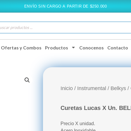
ENVÍO SIN CARGO A PARTIR DE $250.000
queda
ductos
Ofertas y Combos
Productos
Conocenos
Contacto
Inicio
/
Instrumental
/
Belkys
/
Curetas Lucas X Un. BE
Precio X unidad.
Acero Inoxidable.