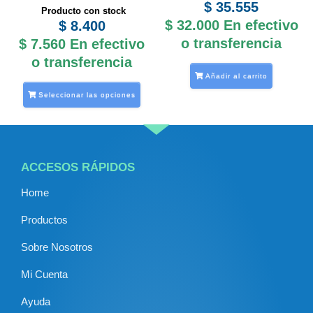
$
35.555
Producto con stock
elegir
$
32.000
En efectivo
$
8.400
en
o transferencia
$
7.560
En efectivo
la
o transferencia
página
Añadir al carrito
de
Seleccionar las opciones
producto
ACCESOS RÁPIDOS
Home
Productos
Sobre Nosotros
Mi Cuenta
Ayuda