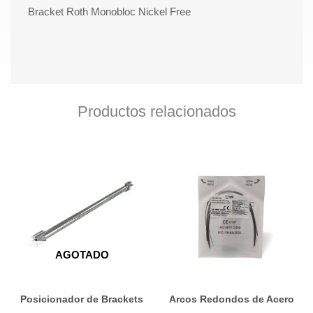
Bracket Roth Monobloc Nickel Free
Productos relacionados
Este
prod
tiene
múlti
varia
Las
AGOTADO
opci
se
Posicionador de Brackets
Arcos Redondos de Acero
pued