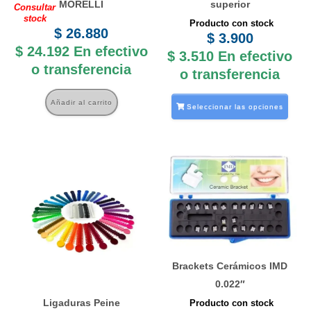
MORELLI
superior
Consultar
elegi
stock
Producto con stock
en
$
26.880
$
3.900
la
$
24.192
En efectivo
$
3.510
En efectivo
o transferencia
pági
o transferencia
de
Añadir al carrito
prod
Seleccionar las opciones
Este
producto
tiene
múltiples
variantes.
Las
Brackets Cerámicos IMD
opciones
0.022″
se
Ligaduras Peine
Producto con stock
pueden