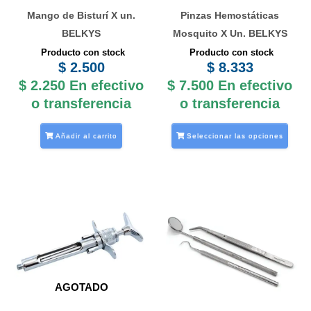
se
Mango de Bisturí X un.
Pinzas Hemostáticas
pued
BELKYS
Mosquito X Un. BELKYS
elegi
Producto con stock
Producto con stock
en
$
2.500
$
8.333
la
$
2.250
En efectivo
$
7.500
En efectivo
pági
o transferencia
o transferencia
de
prod
Añadir al carrito
Seleccionar las opciones
AGOTADO