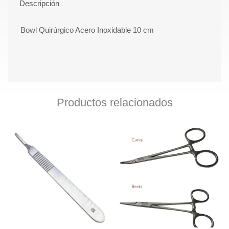
Descripción
Bowl Quirúrgico Acero Inoxidable 10 cm
Productos relacionados
Este
prod
tiene
múlti
varia
Las
opci