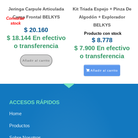
Jeringa Carpule Articulada
Kit Triada Espejo + Pinza De
Carga Frontal BELKYS
Algodón + Explorador
Consultar
stock
BELKYS
$
20.160
Producto con stock
$
18.144
En efectivo
$
8.778
o transferencia
$
7.900
En efectivo
o transferencia
Añadir al carrito
Añadir al carrito
ACCESOS RÁPIDOS
Home
Productos
Sobre Nosotros