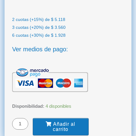
2 cuotas (+15%) de
$
5.118
3 cuotas (+20%) de
$
3.560
6 cuotas (+30%) de
$
1.928
Ver medios de pago:
Baberos
Disponibilidad:
4 disponibles
Friselina
JBl
Añadir al
x100
carrito