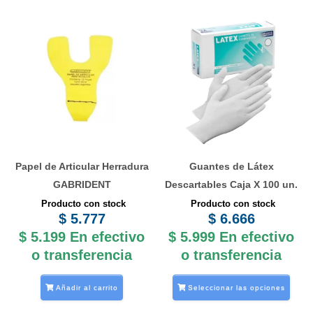
Este
prod
tiene
múlti
varia
Las
opci
se
Papel de Articular Herradura
Guantes de Látex
pued
GABRIDENT
Descartables Caja X 100 un.
elegi
Producto con stock
Producto con stock
en
$
5.777
$
6.666
la
$
5.199
En efectivo
$
5.999
En efectivo
pági
o transferencia
o transferencia
de
prod
Añadir al carrito
Seleccionar las opciones