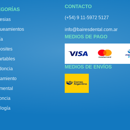
CONTACTO
EGORÍAS
(+54) 9 11-5972 5127
esias
ueamientos
info@bairesdental.com.ar
MEDIOS DE PAGO
ía
osites
rtables
MEDIOS DE ENVÍOS
doncia
amiento
umental
oncia
logía