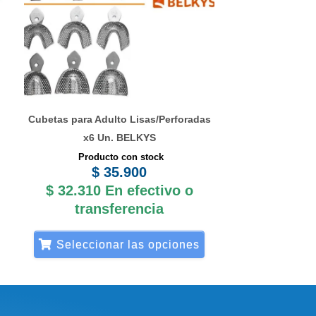
variantes.
Las
opciones
se
pueden
elegir
Cubetas para Adulto Lisas/Perforadas
en
x6 Un. BELKYS
la
Producto con stock
página
$
35.900
de
$
32.310
En efectivo o
producto
transferencia
Seleccionar las opciones