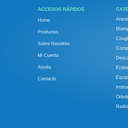
ACCESOS RÁPIDOS
CAT
Anest
Home
Blanq
Productos
Cirug
Sobre Nosotros
Comp
Mi Cuenta
Desca
Ayuda
Endo
Equip
Contacto
Instr
Ortod
Radio