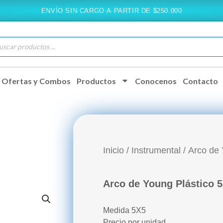
ENVÍO SIN CARGO A PARTIR DE $250.000
queda
ductos
Ofertas y Combos
Productos
Conocenos
Contacto
Inicio
/
Instrumental
/ Arco de
Arco de Young Plástico
Medida 5X5
Precio por unidad