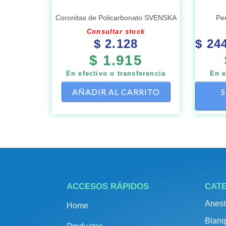
Coronitas de Policarbonato SVENSKA
Pe
Consultar stock
$
2.128
$
244
$
1.915
En efectivo o transferencia
En e
AÑADIR AL CARRITO
ACCESOS RÁPIDOS
CAT
Anest
Home
Blanq