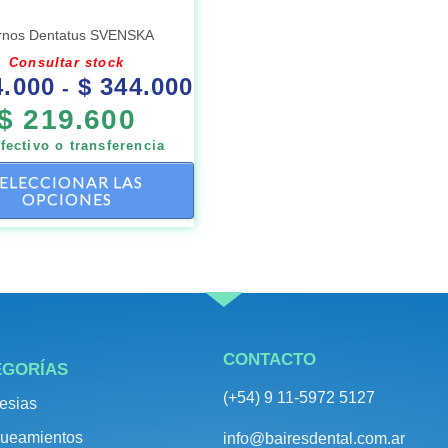
elegir
rnos Dentatus SVENSKA
en
Consultar stock
.000
$
344.000
la
-
$
219.600
página
de
fectivo o transferencia
producto
SELECCIONAR LAS
OPCIONES
CONTACTO
EGORÍAS
(+54) 9 11-5972 5127
esias
ueamientos
info@bairesdental.com.ar