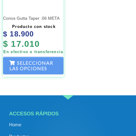
opciones
se
Conos Gutta Taper .06 META
pueden
Producto con stock
elegir
$
18.900
en
$
17.010
la
En efectivo o transferencia
página
de
SELECCIONAR
LAS OPCIONES
producto
ACCESOS RÁPIDOS
Home