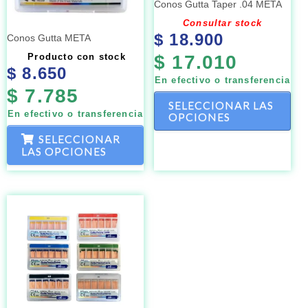
Conos Gutta Taper .04 META
pueden
pue
Consultar stock
elegir
eleg
$
18.900
Conos Gutta META
en
en
Producto con stock
$
17.010
la
la
$
8.650
En efectivo o transferencia
página
pág
$
7.785
de
de
SELECCIONAR LAS
En efectivo o transferencia
OPCIONES
producto
pro
SELECCIONAR
LAS OPCIONES
Este
producto
tiene
múltiples
variantes.
Las