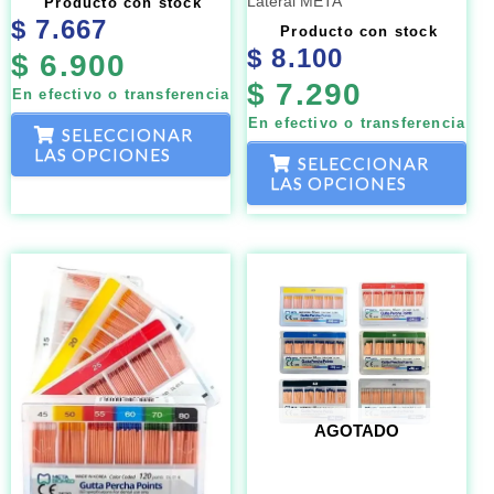
Lateral META
Producto con stock
elegir
eleg
$
7.667
Producto con stock
en
en
$
8.100
$
6.900
la
la
$
7.290
En efectivo o transferencia
página
pág
En efectivo o transferencia
de
de
SELECCIONAR
LAS OPCIONES
producto
pro
SELECCIONAR
LAS OPCIONES
Este
Est
producto
pro
tiene
tien
múltiples
múlt
variantes.
vari
Las
Las
AGOTADO
opciones
opc
se
se