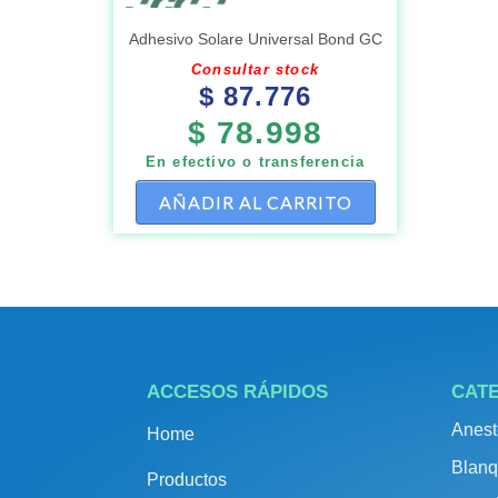
Adhesivo Solare Universal Bond GC
Consultar stock
$
87.776
$
78.998
En efectivo o transferencia
AÑADIR AL CARRITO
ACCESOS RÁPIDOS
CAT
Anest
Home
Blanq
Productos