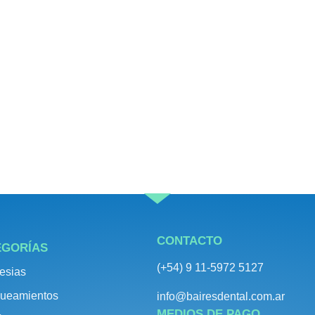
CONTACTO
EGORÍAS
(+54) 9 11-5972 5127
esias
ueamientos
info@bairesdental.com.ar
MEDIOS DE PAGO