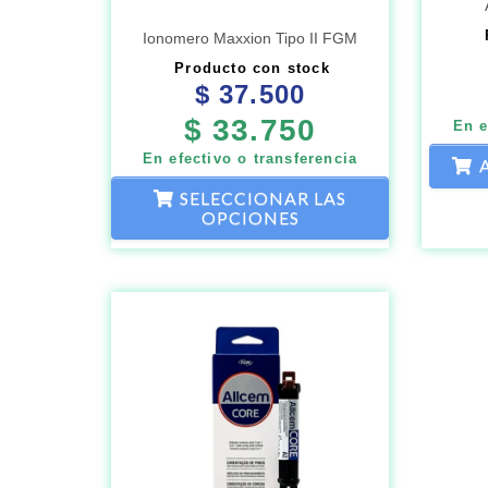
elegir
Ionomero Maxxion Tipo II FGM
en
Producto con stock
$
37.500
la
$
33.750
página
En e
de
En efectivo o transferencia
producto
SELECCIONAR LAS
OPCIONES