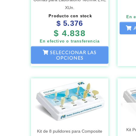
XUn.
elegir
Producto con stock
en
En e
$
5.376
la
$
4.838
página
En efectivo o transferencia
de
SELECCIONAR LAS
producto
OPCIONES
Kit P
Kit de 8 pulidores para Composite