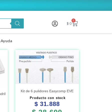
0
Carrito
$
0
Ayuda
Kit de 6 pulidores Easycomp EVE
dril
Producto con stock
$
31.888