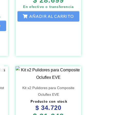
$
28.699
En efectivo o transferencia
AÑADIR AL CARRITO
a
O
ist
Kit x2 Pulidores para Composite
Ocluflex EVE
Producto con stock
$
34.720