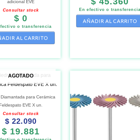
$
45.360
adicional EVE
En efectivo o transferenci
Consultar stock
$
0
AÑADIR AL CARRITO
fectivo o transferencia
ADIR AL CARRITO
Este
AGOTADO
producto
tiene
 Diamantada para Cerámica
múltiples
Feldespato EVE X un.
variantes.
Consultar stock
$
22.090
Las
$
19.881
opciones
se
fectivo o transferencia