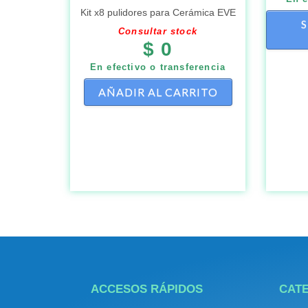
Kit x8 pulidores para Cerámica EVE
Consultar stock
$
0
En efectivo o transferencia
AÑADIR AL CARRITO
ACCESOS RÁPIDOS
CAT