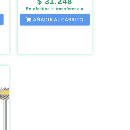
$
31.248
a
En efectivo o transferencia
AÑADIR AL CARRITO
Este
producto
tiene
múltiples
variantes.
Las
opciones
se