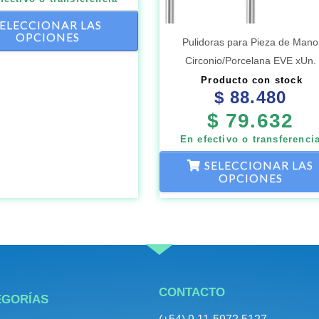
pueden
SELECCIONAR LAS
OPCIONES
elegir
Pulidoras para Pieza de Mano
en
Circonio/Porcelana EVE xUn.
la
Producto con stock
$
88.480
página
$
79.632
de
En efectivo o transferenci
producto
SELECCIONAR LAS
OPCIONES
CONTACTO
EGORÍAS