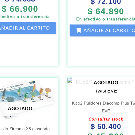
$
72.100
$
66.900
$
64.890
fectivo o transferencia
En efectivo o transferenci
AÑADIR AL CARRITO
AÑADIR AL CARRIT
AGOTADO
Kit x2 Pulidores Diacomp Plus Tw
AGOTADO
EVE
Consultar stock
$
50.400
ulido Zirconio X8 glaseado