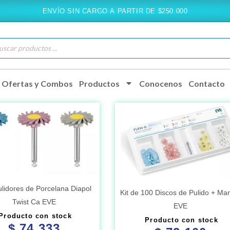
ENVÍO SIN CARGO A PARTIR DE $250.000
queda
ductos
Ofertas y Combos
Productos
Conocenos
Contacto
ulidores de Porcelana Diapol
Kit de 100 Discos de Pulido + Man
Twist Ca EVE
EVE
Producto con stock
Producto con stock
$
74.333