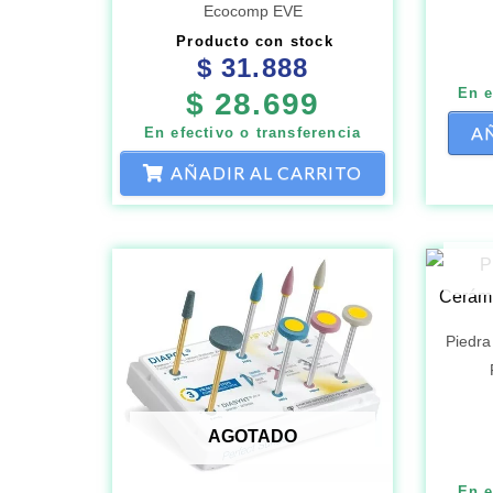
Ecocomp EVE
Producto con stock
$
31.888
En e
$
28.699
AÑ
En efectivo o transferencia
AÑADIR AL CARRITO
Piedra
AGOTADO
En e