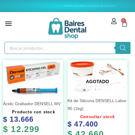
Ir
ENVÍO SIN CARGO A PARTIR DE $250.000
al
contenido
0
Carr
Búsqueda
de
productos
AGOTADO
Kit de Silicona DENSELL Labor
Ácido Grabador DENSELL MV
95 (1kg)
Producto con stock
Consultar stock
$
13.666
$
47.400
$
12.299
$
42.660