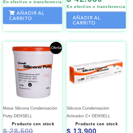
En efectivo o transferencia
En efectivo o transferencia
AÑADIR AL
AÑADIR AL
CARRITO
CARRITO
El
El
¡Oferta!
precio
precio
original
actual
era:
es:
$ 28.500.
$ 27.500.
Masa Silicona Condensación
Silicona Condensación
Putty DENSELL
Activador C+ DENSELL
Producto con stock
Producto con stock
$
28.500
$
13.900